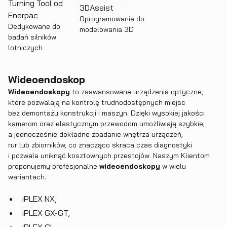
Turning Tool od
3DAssist
Enerpac
Oprogramowanie do
Dedykowane do
modelowania 3D
badań silników
lotniczych
Wideoendoskop
Wideoendoskopy
to zaawansowane urządzenia optyczne,
które pozwalają na kontrolę trudnodostępnych miejsc
bez demontażu konstrukcji i maszyn. Dzięki wysokiej jakości
kamerom oraz elastycznym przewodom umożliwiają szybkie,
a jednocześnie dokładne zbadanie wnętrza urządzeń,
rur lub zbiorników, co znacząco skraca czas diagnostyki
i pozwala uniknąć kosztownych przestojów. Naszym Klientom
proponujemy profesjonalne
wideoendoskopy
w wielu
wariantach:
iPLEX NX
,
iPLEX GX-GT
,