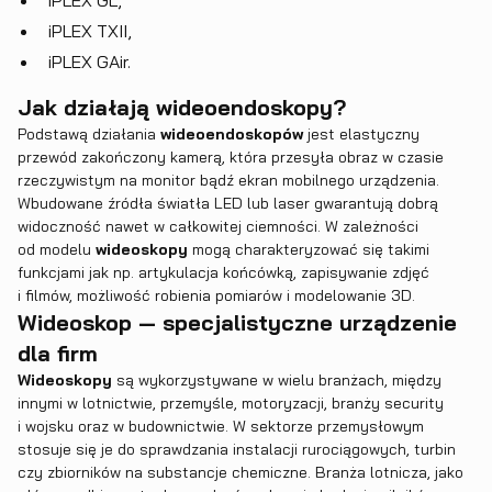
iPLEX GL
,
iPLEX TXII
,
iPLEX GAir
.
Jak działają wideoendoskopy?
Podstawą działania
wideoendoskopów
jest elastyczny
przewód zakończony kamerą, która przesyła obraz w czasie
rzeczywistym na monitor bądź ekran mobilnego urządzenia.
Wbudowane źródła światła LED lub laser gwarantują dobrą
widoczność nawet w całkowitej ciemności. W zależności
od modelu
wideoskopy
mogą charakteryzować się takimi
funkcjami jak np. artykulacja końcówką, zapisywanie zdjęć
i filmów, możliwość robienia pomiarów i modelowanie 3D.
Wideoskop — specjalistyczne urządzenie
dla firm
Wideoskopy
są wykorzystywane w wielu branżach, między
innymi w lotnictwie, przemyśle, motoryzacji, branży security
i wojsku oraz w budownictwie. W sektorze przemysłowym
stosuje się je do sprawdzania instalacji rurociągowych, turbin
czy zbiorników na substancje chemiczne. Branża lotnicza, jako