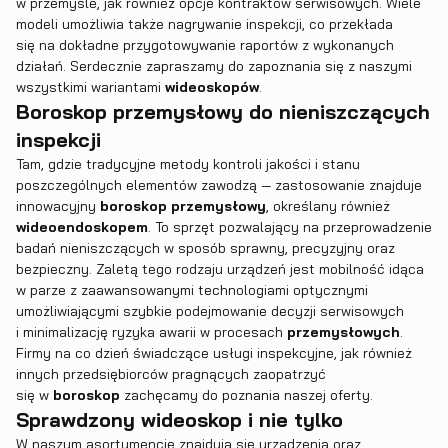
w przemyśle, jak również opcje kontraktów serwisowych. Wiele
modeli umożliwia także nagrywanie inspekcji, co przekłada
się na dokładne przygotowywanie raportów z wykonanych
działań. Serdecznie zapraszamy do zapoznania się z naszymi
wszystkimi wariantami
wideoskopów
.
Boroskop przemysłowy do nieniszczących
inspekcji
Tam, gdzie tradycyjne metody kontroli jakości i stanu
poszczególnych elementów zawodzą — zastosowanie znajduje
innowacyjny
boroskop przemysłowy
, określany również
wideoendoskopem
. To sprzęt pozwalający na przeprowadzenie
badań nieniszczących w sposób sprawny, precyzyjny oraz
bezpieczny. Zaletą tego rodzaju urządzeń jest mobilność idąca
w parze z zaawansowanymi technologiami optycznymi
umożliwiającymi szybkie podejmowanie decyzji serwisowych
i minimalizację ryzyka awarii w procesach
przemysłowych
.
Firmy na co dzień świadczące usługi inspekcyjne, jak również
innych przedsiębiorców pragnących zaopatrzyć
się w
boroskop
zachęcamy do poznania naszej oferty.
Sprawdzony wideoskop i nie tylko
W naszym asortymencie znajdują się urządzenia oraz