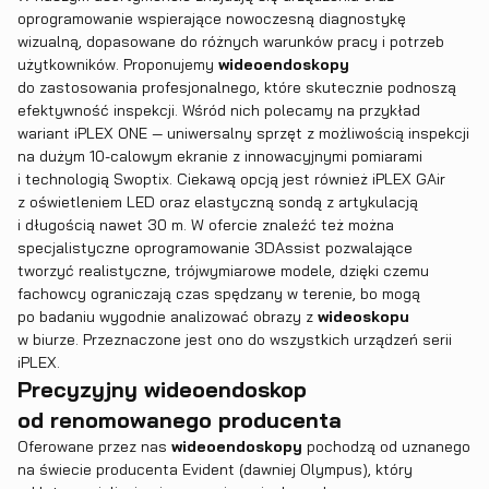
oprogramowanie wspierające nowoczesną diagnostykę
wizualną, dopasowane do różnych warunków pracy i potrzeb
użytkowników. Proponujemy
wideoendoskopy
do zastosowania profesjonalnego, które skutecznie podnoszą
efektywność inspekcji. Wśród nich polecamy na przykład
wariant
iPLEX ONE
— uniwersalny sprzęt z możliwością inspekcji
na dużym 10-calowym ekranie z innowacyjnymi pomiarami
i technologią Swoptix. Ciekawą opcją jest również
iPLEX GAir
z oświetleniem LED oraz elastyczną sondą z artykulacją
i długością nawet 30 m. W ofercie znaleźć też można
specjalistyczne
oprogramowanie 3DAssist
pozwalające
tworzyć realistyczne, trójwymiarowe modele, dzięki czemu
fachowcy ograniczają czas spędzany w terenie, bo mogą
po badaniu wygodnie analizować obrazy z
wideoskopu
w biurze. Przeznaczone jest ono do wszystkich urządzeń serii
iPLEX.
Precyzyjny wideoendoskop
od renomowanego producenta
Oferowane przez nas
wideoendoskopy
pochodzą od uznanego
na świecie producenta Evident (dawniej Olympus), który