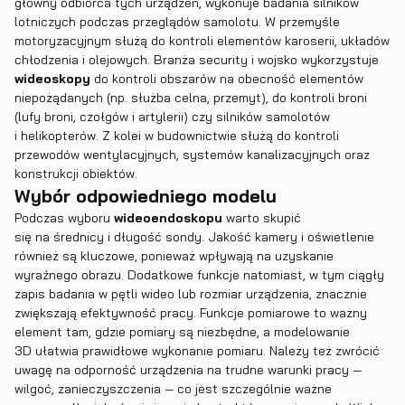
główny odbiorca tych urządzeń, wykonuje badania silników
lotniczych podczas przeglądów samolotu. W przemyśle
motoryzacyjnym służą do kontroli elementów karoserii, układów
chłodzenia i olejowych. Branża security i wojsko wykorzystuje
wideoskopy
do kontroli obszarów na obecność elementów
niepożądanych (np. służba celna, przemyt), do kontroli broni
(lufy broni, czołgów i artylerii) czy silników samolotów
i helikopterów. Z kolei w budownictwie służą do kontroli
przewodów wentylacyjnych, systemów kanalizacyjnych oraz
konstrukcji obiektów.
Wybór odpowiedniego modelu
Podczas wyboru
wideoendoskopu
warto skupić
się na średnicy i długość sondy. Jakość kamery i oświetlenie
również są kluczowe, ponieważ wpływają na uzyskanie
wyraźnego obrazu. Dodatkowe funkcje natomiast, w tym ciągły
zapis badania w pętli wideo lub rozmiar urządzenia, znacznie
zwiększają efektywność pracy. Funkcje pomiarowe to ważny
element tam, gdzie pomiary są niezbędne, a modelowanie
3D ułatwia prawidłowe wykonanie pomiaru. Należy też zwrócić
uwagę na odporność urządzenia na trudne warunki pracy —
wilgoć, zanieczyszczenia — co jest szczególnie ważne