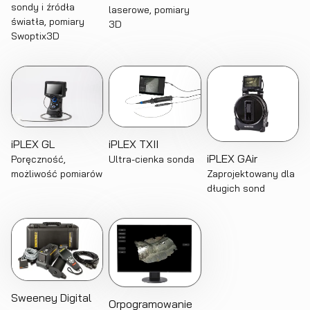
sondy i źródła
laserowe, pomiary
światła, pomiary
3D
Swoptix3D
iPLEX GL
iPLEX TXII
iPLEX GAir
Poręczność,
Ultra-cienka sonda
Zaprojektowany dla
możliwość pomiarów
długich sond
Sweeney Digital
Orpogramowanie