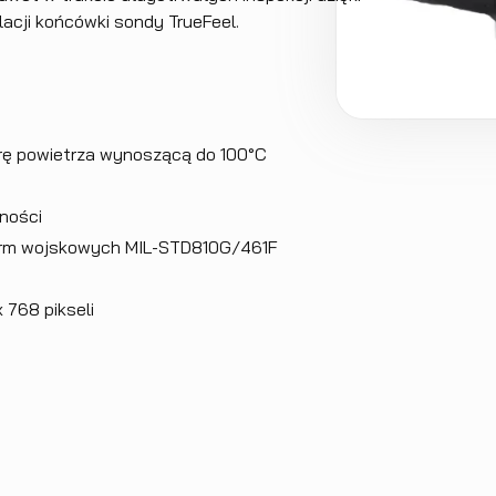
acji końcówki sondy TrueFeel.
ę powietrza wynoszącą do 100°C
wności
orm wojskowych MIL-STD810G/461F
x 768 pikseli