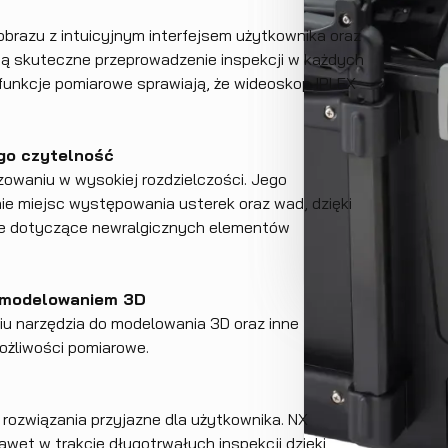
obrazu z intuicyjnym interfejsem użytkownika oraz
ą skuteczne przeprowadzenie inspekcji w każdych
unkcje pomiarowe sprawiają, że wideoskop IPLEX
go czytelność
owaniu w wysokiej rozdzielczości. Jego
ie miejsc występowania usterek oraz wad, dzięki
e dotyczące newralgicznych elementów
 zmodelowaniem 3D
u narzędzia do modelowania 3D oraz inne
żliwości pomiarowe.
 rozwiązania przyjazne dla użytkownika. NX
et w trakcie długotrwałych inspekcji dzięki