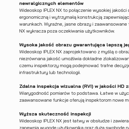
newralgicznych elementów
Wideoskop IPLEX NX to połączenie wysokiej jakości 
ergonomiczną i wytrzymałą konstrukcją zapewniając
warunkach. Wyraźne, jasne obrazy i zaawansowane f
NX wykracza poza oczekiwania użytkowników.
Wysoka jakość obrazu gwarantująca lepszą je
Wideoskop IPLEX NX zaprojektowano z myślą o obraz
niezrównana jakość umożliwia dokładne zlokalizowan
czemu inspektorzy mogą podejmować trafne decyzj
infrastruktury lub technologii.
Zdalna inspekcja wizualna (RVI) w jakości HD
Wiarygodność pomiarów to podstawa. Łatwe w użyci
zaawansowane funkcje oferują inspektorom nowe mo
Wyższa skuteczność inspekcji
Wideoskop IPLEX NX jest łatwy w obsłudze i zawiera
zapewnia wygodę użytkownika oraz dużą swobodę naw