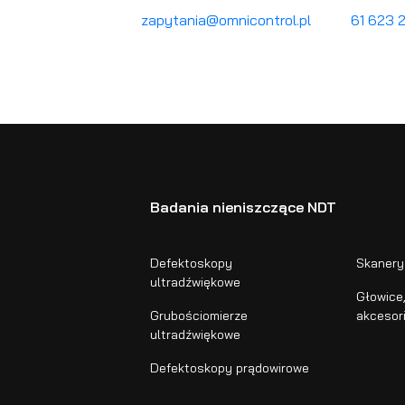
zapytania@omnicontrol.pl
61 623 
Badania nieniszczące NDT
Defektoskopy
Skanery
ultradźwiękowe
Głowice,
Grubościomierze
akcesor
ultradźwiękowe
Defektoskopy prądowirowe