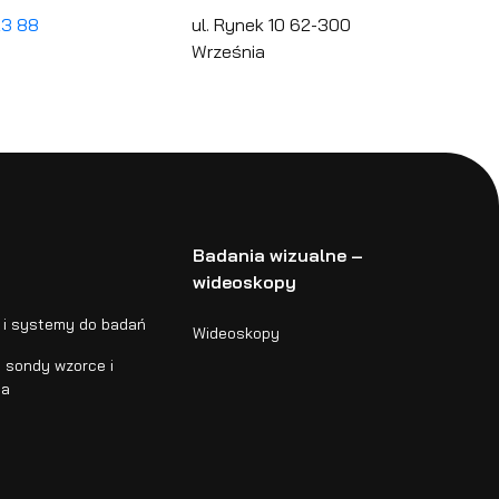
23 88
ul. Rynek 10 62-300
Września
Badania wizualne –
wideoskopy
 i systemy do badań
Wideoskopy
 sondy wzorce i
ia